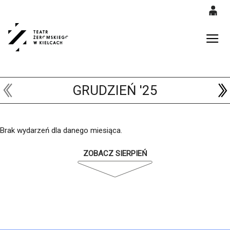
0
<
'
0,00
Gł
PLN
GRUDZIEŃ '25
14
53
Brak wydarzeń dla danego miesiąca.
ZOBACZ SIERPIEŃ