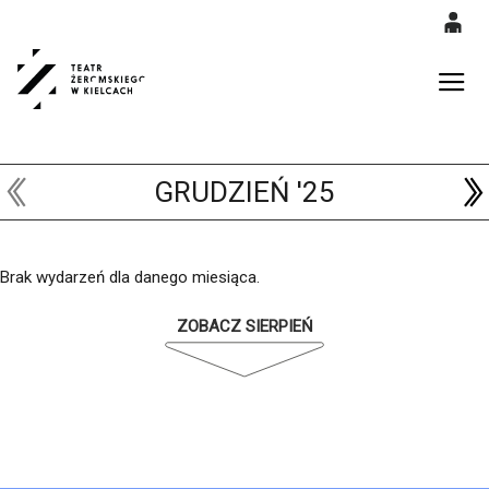
0
<
'
0,00
Gł
PLN
GRUDZIEŃ '25
14
53
Brak wydarzeń dla danego miesiąca.
ZOBACZ SIERPIEŃ