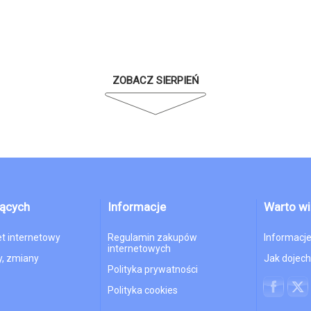
ZOBACZ SIERPIEŃ
jących
Informacje
Warto wi
et internetowy
Regulamin zakupów
Informacje
internetowych
, zmiany
Jak dojec
Polityka prywatności
Polityka cookies