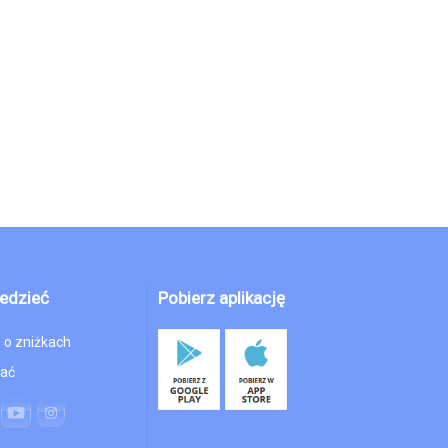
edzieć
Pobierz aplikację
 o zniżkach
hać