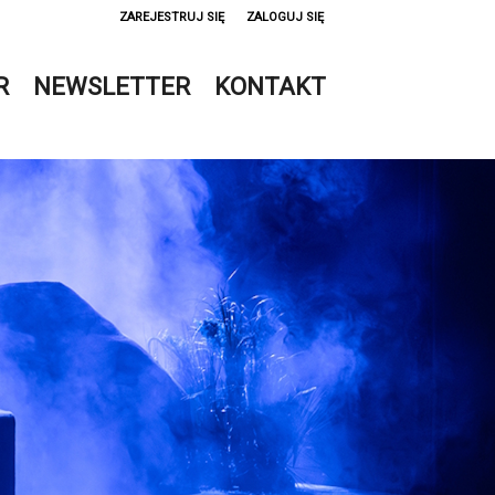
ZAREJESTRUJ SIĘ
ZALOGUJ SIĘ
0
R
NEWSLETTER
KONTAKT
0,00
PLN
14
52