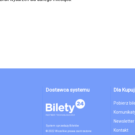
Dostawca systemu
Dla Kupu
Pobierz bil
Komunikaty
Newsletter
System sprzedaży Biletów
Kontakt
© 2022 Wszelkie prawa zastrzeżone