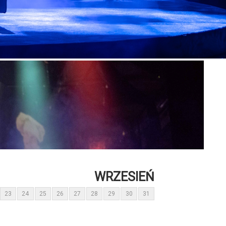
WRZESIEŃ
23
24
25
26
27
28
29
30
31