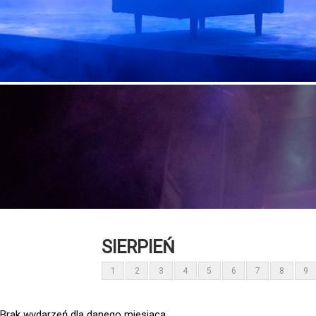
SIERPIEŃ
1
2
3
4
5
6
7
8
9
Brak wydarzeń dla danego miesiąca.