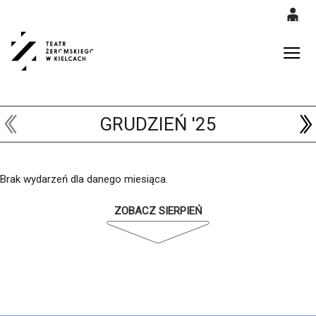
0
'
0,00
Gł
PLN
GRUDZIEŃ '25
14
52
Brak wydarzeń dla danego miesiąca.
ZOBACZ SIERPIEŃ