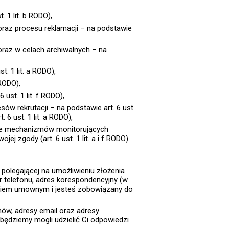
 1 lit. b RODO),
oraz procesu reklamacji – na podstawie
raz w celach archiwalnych – na
. 1 lit. a RODO),
 RODO),
ust. 1 lit. f RODO),
 rekrutacji – na podstawie art. 6 ust.
6 ust. 1 lit. a RODO),
nie mechanizmów monitorujących
 zgody (art. 6 ust. 1 lit. a i f RODO).
olegającej na umożliwieniu złożenia
r telefonu, adres korespondencyjny (w
ogiem umownym i jesteś zobowiązany do
nów, adresy email oraz adresy
będziemy mogli udzielić Ci odpowiedzi