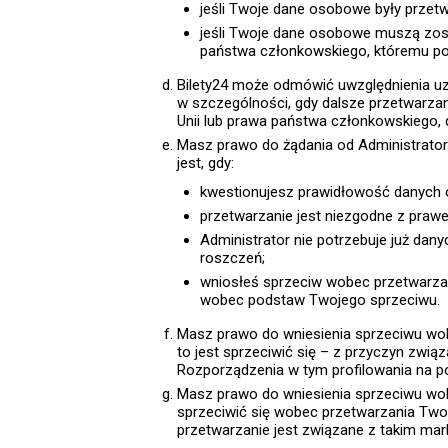
jeśli Twoje dane osobowe były przet
jeśli Twoje dane osobowe muszą zost
państwa członkowskiego, któremu pod
Bilety24 może odmówić uwzględnienia u
w szczególności, gdy dalsze przetwarza
Unii lub prawa państwa członkowskiego, 
Masz prawo do żądania od Administrator
jest, gdy:
kwestionujesz prawidłowość danych 
przetwarzanie jest niezgodne z praw
Administrator nie potrzebuje już dan
roszczeń;
wniosłeś sprzeciw wobec przetwarzan
wobec podstaw Twojego sprzeciwu.
Masz prawo do wniesienia sprzeciwu wob
to jest sprzeciwić się – z przyczyn zwią
Rozporządzenia w tym profilowania na p
Masz prawo do wniesienia sprzeciwu wobe
sprzeciwić się wobec przetwarzania Twoi
przetwarzanie jest związane z takim ma