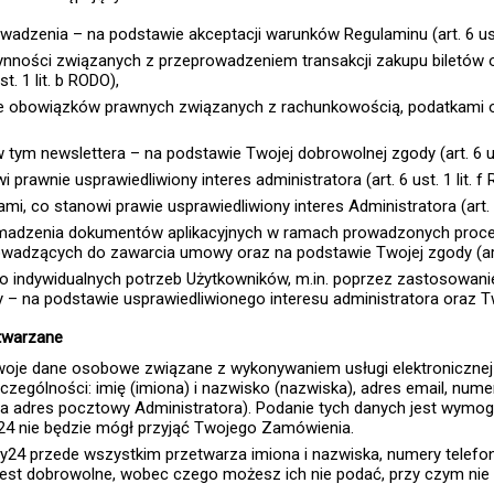
owadzenia – na podstawie akceptacji warunków Regulaminu (art. 6 ust.
zynności związanych z przeprowadzeniem transakcji zakupu biletów 
. 1 lit. b RODO),
ze obowiązków prawnych związanych z rachunkowością, podatkami o
 tym newslettera – na podstawie Twojej dobrowolnej zgody (art. 6 ust
prawnie usprawiedliwiony interes administratora (art. 6 ust. 1 lit. f
, co stanowi prawie usprawiedliwiony interes Administratora (art. 6 
madzenia dokumentów aplikacyjnych w ramach prowadzonych procesów
rowadzących do zawarcia umowy oraz na podstawie Twojej zgody (art. 
do indywidualnych potrzeb Użytkowników, m.in. poprzez zastosowa
 na podstawie usprawiedliwionego interesu administratora oraz Twojej
twarzane
woje dane osobowe związane z wykonywaniem usługi elektronicznej p
zególności: imię (imiona) i nazwisko (nazwiska), adres email, nume
 na adres pocztowy Administratora). Podanie tych danych jest wym
ty24 nie będzie mógł przyjąć Twojego Zamówienia.
y24 przede wszystkim przetwarza imiona i nazwiska, numery telefo
est dobrowolne, wobec czego możesz ich nie podać, przy czym nie 