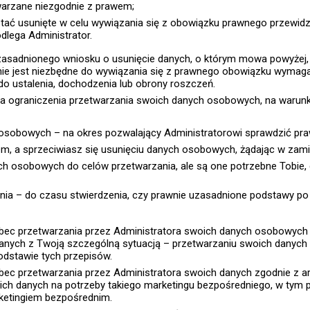
warzane niezgodnie z prawem;
ać usunięte w celu wywiązania się z obowiązku prawnego przewidzi
lega Administrator.
zasadnionego wniosku o usunięcie danych, o którym mowa powyżej,
nie jest niezbędne do wywiązania się z prawnego obowiązku wymag
do ustalenia, dochodzenia lub obrony roszczeń.
a ograniczenia przetwarzania swoich danych osobowych, na warun
osobowych – na okres pozwalający Administratorowi sprawdzić pra
em, a sprzeciwiasz się usunięciu danych osobowych, żądając w zami
ych osobowych do celów przetwarzania, ale są one potrzebne Tobie, 
ia – do czasu stwierdzenia, czy prawnie uzasadnione podstawy po 
ec przetwarzania przez Administratora swoich danych osobowych zg
zanych z Twoją szczególną sytuacją – przetwarzaniu swoich danych opa
odstawie tych przepisów.
c przetwarzania przez Administratora swoich danych zgodnie z art.
ch danych na potrzeby takiego marketingu bezpośredniego, w tym pr
rketingiem bezpośrednim.