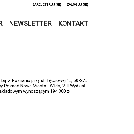
ZAREJESTRUJ SIĘ
ZALOGUJ SIĘ
0
R
NEWSLETTER
KONTAKT
0,00
PLN
14
52
zibą w Poznaniu przy ul. Tęczowej 15, 60-275
Poznań Nowe Miasto i Wilda, VIII Wydział
zakładowym wynoszącym 194 300 zł.