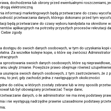
awa, dochodzenia lub obrony przed ewentualnymi roszczeniami, jednak
drogą elektroniczną.
nia informacji marketingowych będą przetwarzane do czasu wycofan
zgodność przetwarzania danych, którego dokonano przed tym wycof
utacji będą przetwarzane do czasy wyboru kandydata na określone 
entów aplikacyjnych na potrzeby przyszłych procesów rekrutacji 
 Ciebie zgody.
ra dostępu do swoich danych osobowych, w tym do uzyskania kopi
płatna. Za wszelkie kolejne kopie, o które się zwrócisz Administrat
stracyjnych
a sprostowania swoich danych osobowych, które są nieprawidłowe, 
braniu uległy zmianie. Powyższe prawo obejmuje również uzupełnieni
a usunięcia swoich danych osobowych, z tym zastrzeżeniem, że z
u, to jest, gdy zachodzi jedna z następujących okoliczności:
dne do celów, w których zostały zebrane lub w inny sposób przetwar
anował lub był obowiązany przetwarzać Twoje dane;
przetwarzanie danych, o ile administrator nie ma innej podstawy praw
ia i nie występują nadrzędne prawnie uzasadnione podstawy przetw
nia;