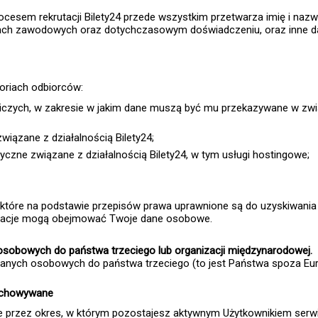
esem rekrutacji Bilety24 przede wszystkim przetwarza imię i nazwi
jach zawodowych oraz dotychczasowym doświadczeniu, oraz inne d
goriach odbiorców:
iczych, w zakresie w jakim dane muszą być mu przekazywane w zwi
iązane z działalnością Bilety24;
czne związane z działalnością Bilety24, w tym usługi hostingowe;
 które na podstawie przepisów prawa uprawnione są do uzyskiwania 
formacje mogą obejmować Twoje dane osobowe.
osobowych do państwa trzeciego lub organizacji międzynarodowej.
danych osobowych do państwa trzeciego (to jest Państwa spoza Eu
zechowywane
przez okres, w którym pozostajesz aktywnym Użytkownikiem serwis