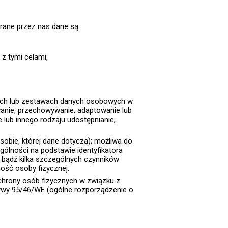
rane przez nas dane są:
z tymi celami,
ych lub zestawach danych osobowych w
wanie, przechowywanie, adaptowanie lub
 lub innego rodzaju udostępnianie,
sobie, której dane dotyczą); możliwa do
gólności na podstawie identyfikatora
den bądź kilka szczególnych czynników
mość osoby fizycznej.
ochrony osób fizycznych w związku z
ywy 95/46/WE (ogólne rozporządzenie o