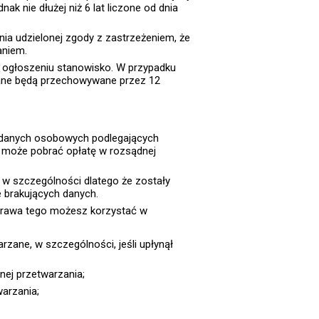
 nie dłużej niż 6 lat liczone od dnia
ia udzielonej zgody z zastrzeżeniem, że
aniem.
w ogłoszeniu stanowisko. W przypadku
dane będą przechowywane przez 12
i danych osobowych podlegających
or może pobrać opłatę w rozsądnej
w szczególności dlatego że zostały
e brakujących danych.
 prawa tego możesz korzystać w
zane, w szczególności, jeśli upłynął
nej przetwarzania;
arzania;