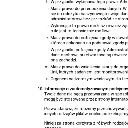
W przypadku wykonania tego prawa, Admi
Masz prawo do przenoszenia danych. W
się do odczytu maszynowego swoje dane
administratorowi bez przeszkód ze stron
Wykonując to prawo możesz również żąda
o ile jest to technicznie możliwe.
Masz prawo do cofnięcia zgody w dowol
którego dokonano na podstawie zgody pr
W przypadku cofnięcia zgody Administra
dane osobowe przetwarzane są również na
ona zachodzi.
Masz prawo do wniesienia skargi do or
Unii, których zadaniem jest monitorowa
Organem nadzorczym właściwym dla teryt
Informacje o zautomatyzowanym podejmowani
Twoje dane nie będą przetwarzane w sposób z
mogą być stosowane przez strony internetow
Prawo stanowi, że możemy przechowywać pliki
innych rodzajów plików cookie potrzebujemy
Niniejsza strona korzysta z różnych rodzajów