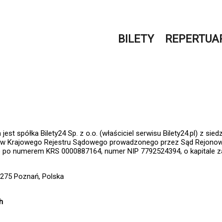
BILETY
REPERTUA
 spółka Bilety24 Sp. z o.o. (właściciel serwisu Bilety24.pl) z sied
ów Krajowego Rejestru Sądowego prowadzonego przez Sąd Rejonowy 
 po numerem KRS 0000887164, numer NIP 7792524394, o kapitale 
0-275 Poznań, Polska
h