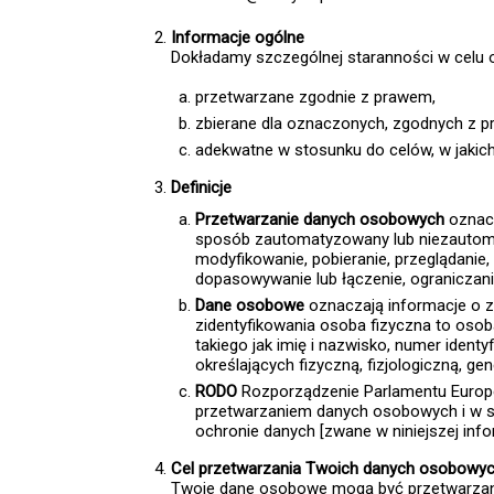
Informacje ogólne
Dokładamy szczególnej staranności w celu o
przetwarzane zgodnie z prawem,
zbierane dla oznaczonych, zgodnych z p
adekwatne w stosunku do celów, w jakic
Definicje
Przetwarzanie danych osobowych
oznacz
sposób zautomatyzowany lub niezautomat
modyfikowanie, pobieranie, przeglądanie,
dopasowywanie lub łączenie, ograniczani
Dane osobowe
oznaczają informacje o zi
zidentyfikowania osoba fizyczna to osob
takiego jak imię i nazwisko, numer identy
określających fizyczną, fizjologiczną, 
RODO
Rozporządzenie Parlamentu Europej
przetwarzaniem danych osobowych i w s
ochronie danych [zwane w niniejszej inf
Cel przetwarzania Twoich danych osobowy
Twoje dane osobowe mogą być przetwarzane