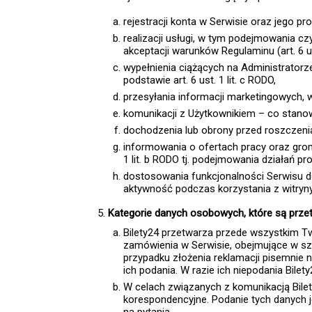
rejestracji konta w Serwisie oraz jego pr
realizacji usługi, w tym podejmowania c
akceptacji warunków Regulaminu (art. 6 ust
wypełnienia ciążących na Administrator
podstawie art. 6 ust. 1 lit. c RODO,
przesyłania informacji marketingowych, w
komunikacji z Użytkownikiem – co stanowi 
dochodzenia lub obrony przed roszczeniami
informowania o ofertach pracy oraz gro
1 lit. b RODO tj. podejmowania działań p
dostosowania funkcjonalności Serwisu 
aktywność podczas korzystania z witryny –
Kategorie danych osobowych, które są prze
Bilety24 przetwarza przede wszystkim T
zamówienia w Serwisie, obejmujące w szc
przypadku złożenia reklamacji pisemnie
ich podania. W razie ich niepodania Bile
W celach związanych z komunikacją Bilet
korespondencyjne. Podanie tych danych j