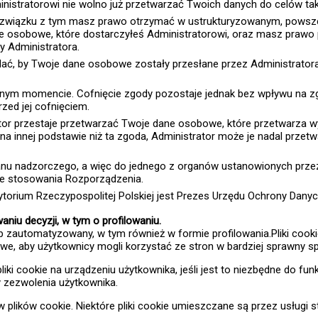
nistratorowi nie wolno już przetwarzać Twoich danych do celów ta
 związku z tym masz prawo otrzymać w ustrukturyzowanym, pows
 osobowe, które dostarczyłeś Administratorowi, oraz masz prawo
y Administratora.
ć, by Twoje dane osobowe zostały przesłane przez Administratora
nym momencie. Cofnięcie zgody pozostaje jednak bez wpływu na z
zed jej cofnięciem.
tor przestaje przetwarzać Twoje dane osobowe, które przetwarza wy
 innej podstawie niż ta zgoda, Administrator może je nadal przetwa
ganu nadzorczego, a więc do jednego z organów ustanowionych prz
nie stosowania Rozporządzenia.
orium Rzeczypospolitej Polskiej jest Prezes Urzędu Ochrony Dan
u decyzji, w tym o profilowaniu.
automatyzowany, w tym również w formie profilowania.Pliki cookie 
e, aby użytkownicy mogli korzystać ze stron w bardziej sprawny s
 cookie na urządzeniu użytkownika, jeśli jest to niezbędne do funk
 zezwolenia użytkownika.
 plików cookie. Niektóre pliki cookie umieszczane są przez usługi st