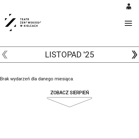
0
'
0,00
Gł
PLN
LISTOPAD '25
14
52
Brak wydarzeń dla danego miesiąca.
ZOBACZ SIERPIEŃ