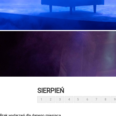
SIERPIEŃ
1
2
3
4
5
6
7
8
9
Brak wydarzeń dla danego miesiąca.