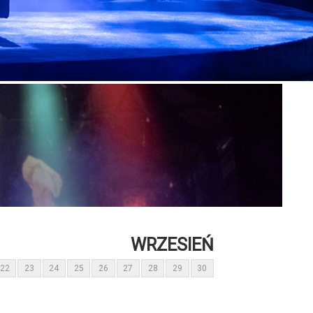
WRZESIEŃ
22
23
24
25
26
27
28
29
30