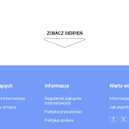
ZOBACZ SIERPIEŃ
jących
Informacje
Warto wi
et internetowy
Regulamin zakupów
Informacje
internetowych
, zmiany
Jak dojec
Polityka prywatności
Polityka cookies