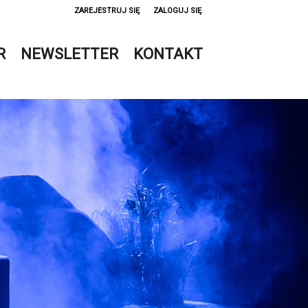
ZAREJESTRUJ SIĘ
ZALOGUJ SIĘ
0
R
NEWSLETTER
KONTAKT
0,00
PLN
14
51