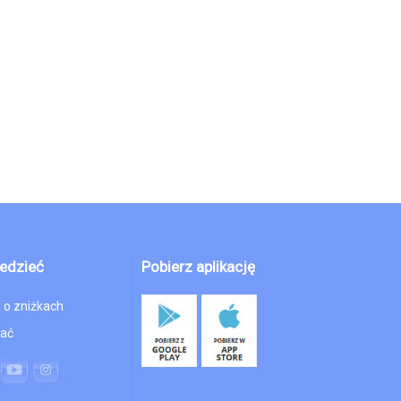
edzieć
Pobierz aplikację
 o zniżkach
hać