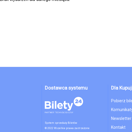
Dostawca systemu
Dla Kupu
Pobierz bil
Komunikaty
Newsletter
System sprzedaży Biletów
Kontakt
© 2022 Wszelkie prawa zastrzeżone