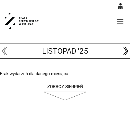
0
'
0,00
Gł
PLN
LISTOPAD '25
14
52
Brak wydarzeń dla danego miesiąca.
ZOBACZ SIERPIEŃ