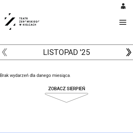
0
'
0,00
Gł
PLN
LISTOPAD '25
14
53
Brak wydarzeń dla danego miesiąca.
ZOBACZ SIERPIEŃ