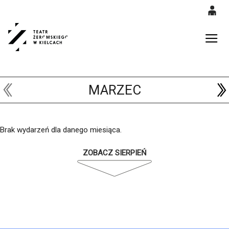
0
<
'
0,00
Gł
PLN
MARZEC
14
52
Brak wydarzeń dla danego miesiąca.
ZOBACZ SIERPIEŃ