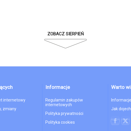
ZOBACZ SIERPIEŃ
jących
Informacje
Warto wi
et internetowy
Regulamin zakupów
Informacje
internetowych
, zmiany
Jak dojec
Polityka prywatności
Polityka cookies