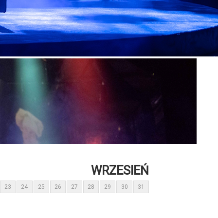
WRZESIEŃ
23
24
25
26
27
28
29
30
31