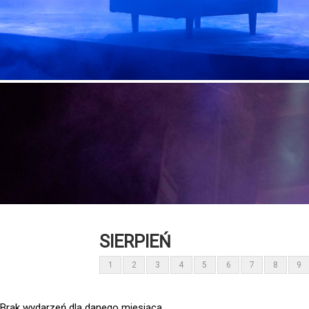
SIERPIEŃ
1
2
3
4
5
6
7
8
9
Brak wydarzeń dla danego miesiąca.