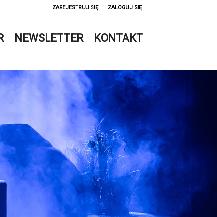
ZAREJESTRUJ SIĘ
ZALOGUJ SIĘ
0
R
NEWSLETTER
KONTAKT
0,00
PLN
14
52