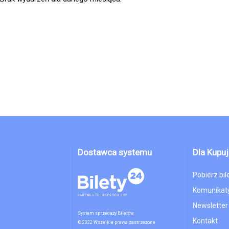
Dostawca systemu
Dla Kupu
Pobierz bil
Komunikaty
Newsletter
System sprzedaży Biletów
Kontakt
© 2022 Wszelkie prawa zastrzeżone