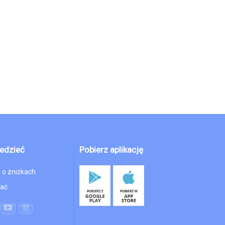
edzieć
Pobierz aplikację
 o zniżkach
hać