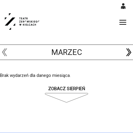
0
<
'
0,00
Gł
PLN
MARZEC
14
53
Brak wydarzeń dla danego miesiąca.
ZOBACZ SIERPIEŃ