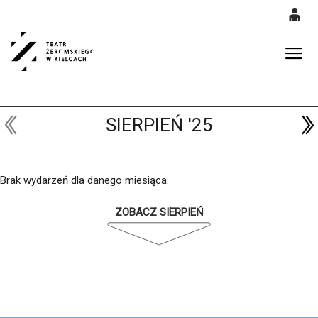
0
'
0,00
Gł
PLN
SIERPIEŃ '25
14
52
Brak wydarzeń dla danego miesiąca.
ZOBACZ SIERPIEŃ