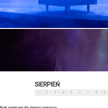
SIERPIEŃ
1
2
3
4
5
6
7
8
9
Brak wydarzeń dla danego miesiąca.