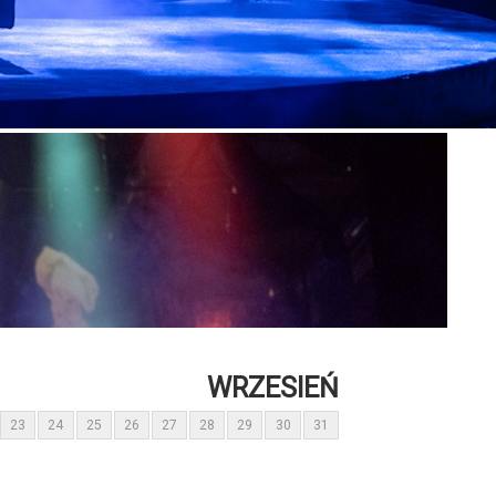
WRZESIEŃ
23
24
25
26
27
28
29
30
31