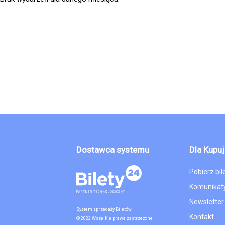
Dostawca systemu
Dla Kupu
Pobierz bil
Komunikaty
Newsletter
System sprzedaży Biletów
Kontakt
© 2022 Wszelkie prawa zastrzeżone