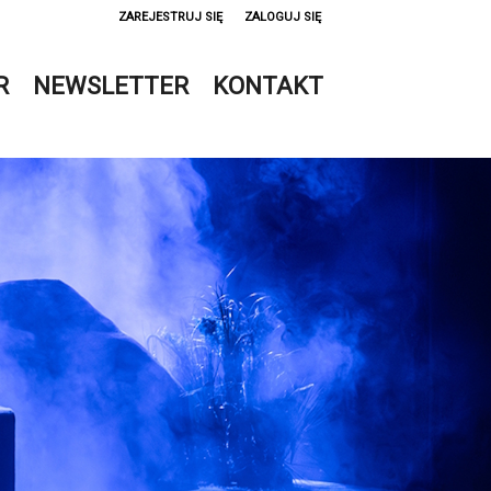
ZAREJESTRUJ SIĘ
ZALOGUJ SIĘ
0
R
NEWSLETTER
KONTAKT
0,00
PLN
14
51