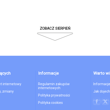
ZOBACZ SIERPIEŃ
jących
Informacje
Warto wi
et internetowy
Regulamin zakupów
Informacje
internetowych
, zmiany
Jak dojec
Polityka prywatności
Polityka cookies