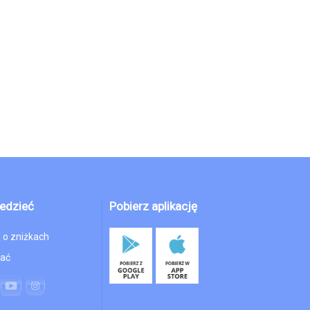
edzieć
Pobierz aplikację
 o zniżkach
hać