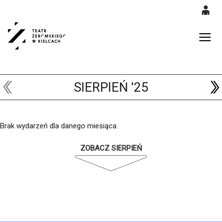
0
'
0,00
Gł
PLN
SIERPIEŃ '25
14
53
Brak wydarzeń dla danego miesiąca.
ZOBACZ SIERPIEŃ