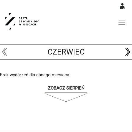
0
'
0,00
Gł
PLN
CZERWIEC
14
52
Brak wydarzeń dla danego miesiąca.
ZOBACZ SIERPIEŃ