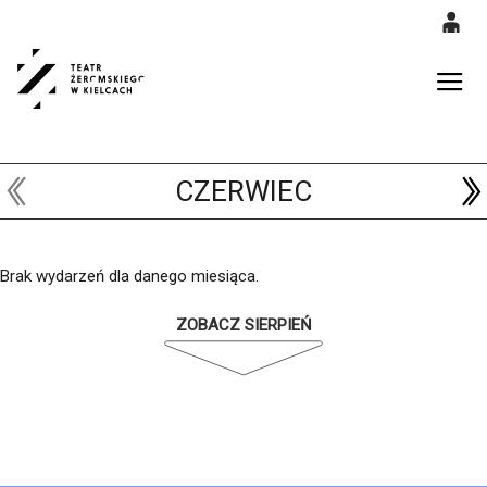
0
'
0,00
Gł
PLN
CZERWIEC
14
52
Brak wydarzeń dla danego miesiąca.
ZOBACZ SIERPIEŃ