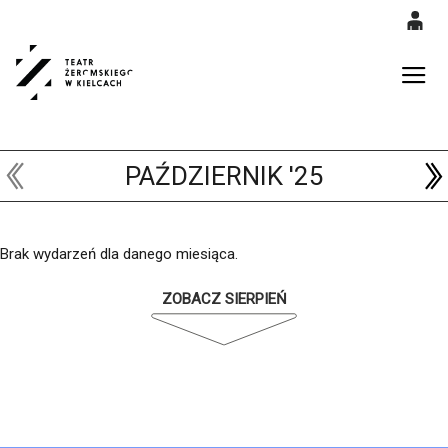
0
'
0,00
Gł
PLN
PAŹDZIERNIK '25
14
52
Brak wydarzeń dla danego miesiąca.
ZOBACZ SIERPIEŃ