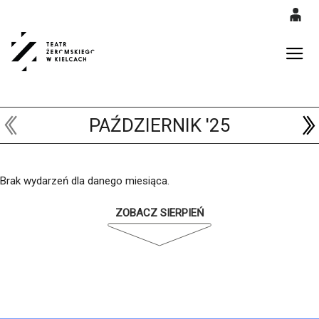
0
'
0,00
Gł
PLN
PAŹDZIERNIK '25
14
52
Brak wydarzeń dla danego miesiąca.
ZOBACZ SIERPIEŃ