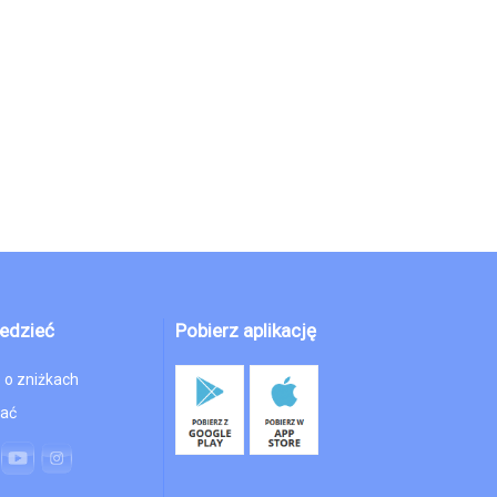
edzieć
Pobierz aplikację
 o zniżkach
hać