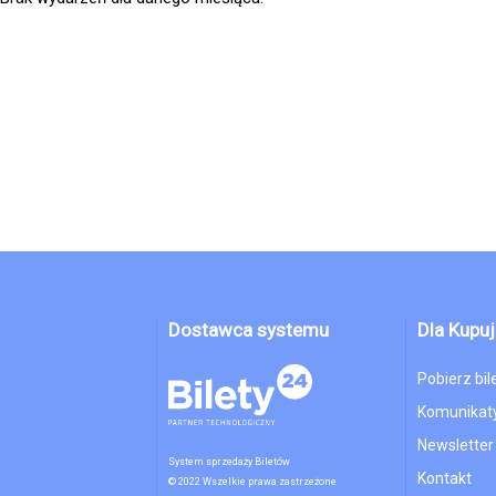
Dostawca systemu
Dla Kupu
Pobierz bil
Komunikaty
Newsletter
System sprzedaży Biletów
Kontakt
© 2022 Wszelkie prawa zastrzeżone