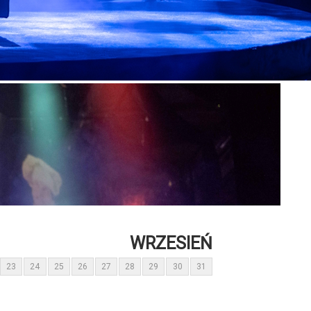
WRZESIEŃ
23
24
25
26
27
28
29
30
31