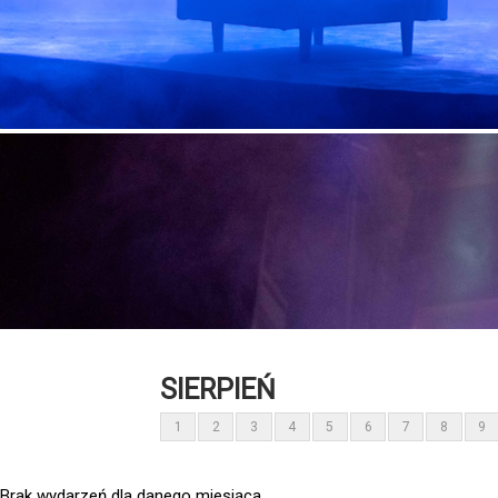
SIERPIEŃ
1
2
3
4
5
6
7
8
9
Brak wydarzeń dla danego miesiąca.