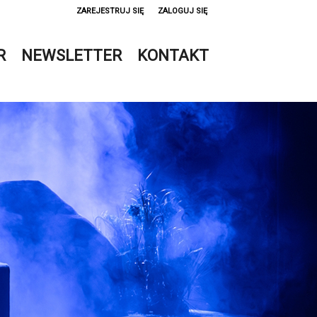
ZAREJESTRUJ SIĘ
ZALOGUJ SIĘ
0
R
NEWSLETTER
KONTAKT
0,00
PLN
14
52