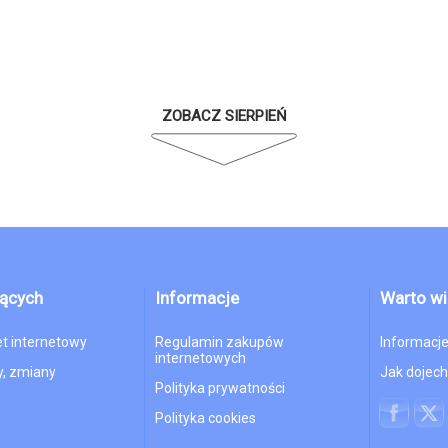
ZOBACZ SIERPIEŃ
jących
Informacje
Warto wi
et internetowy
Regulamin zakupów
Informacje
internetowych
, zmiany
Jak dojec
Polityka prywatności
Polityka cookies