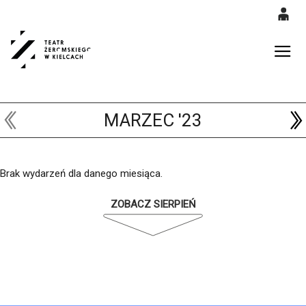
0
'
0,00
Gł
PLN
MARZEC '23
14
52
Brak wydarzeń dla danego miesiąca.
ZOBACZ SIERPIEŃ