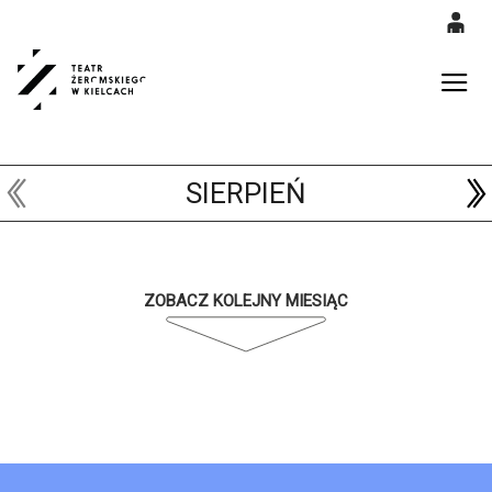
0
'
0,00
Gł
PLN
SIERPIEŃ
14
52
ZOBACZ KOLEJNY MIESIĄC