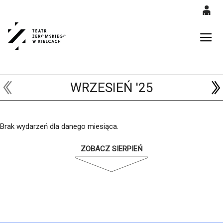
0
'
0,00
Gł
PLN
WRZESIEŃ '25
14
52
Brak wydarzeń dla danego miesiąca.
ZOBACZ SIERPIEŃ