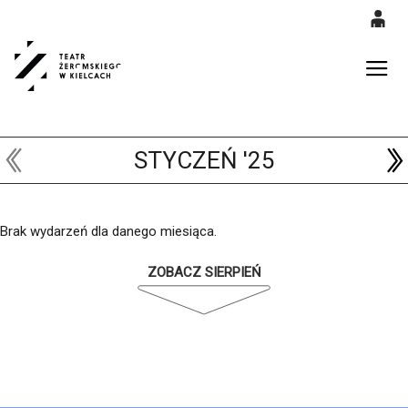
0
<
'
0,00
Gł
PLN
STYCZEŃ '25
14
53
Brak wydarzeń dla danego miesiąca.
ZOBACZ SIERPIEŃ