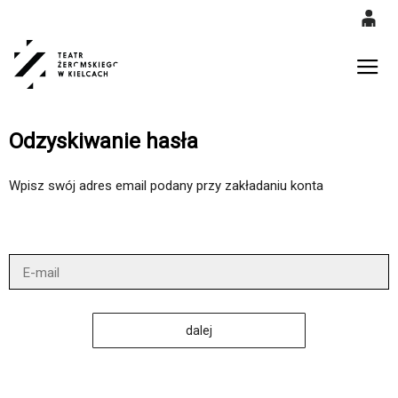
0
'
0,00
Gł
PLN
Odzyskiwanie hasła
14
54
Wpisz swój adres email podany przy zakładaniu konta