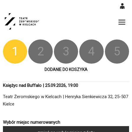
0
'
0,00
Gł
PLN
1
2
3
4
5
14
52
DODANIE DO KOSZYKA
Księżyc nad Buffalo | 25.09.2026, 19:00
Teatr Żeromskiego w Kielcach | Henryka Sienkiewicza 32, 25-507
Kielce
Wybór miejsc numerowanych