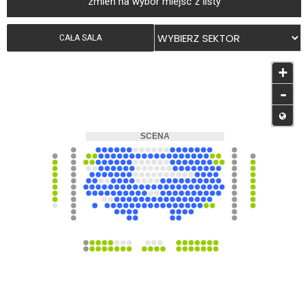
zmień na wybór miejsc z listy
CAŁA SALA
+
-