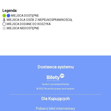
Legenda:
MIEJSCA DOSTĘPNE
MIEJSCA DLA OSÓB Z NIEPEŁNOSPRAWNOŚCIĄ
MIEJSCA DODANE DO KOSZYKA
MIEJSCA NIEDOSTĘPNE
Dostawca systemu
System sprzedaży Biletów
© 2022 Wszelkie prawa zastrzeżone
Dla Kupujących
Pobierz bilet internetowy