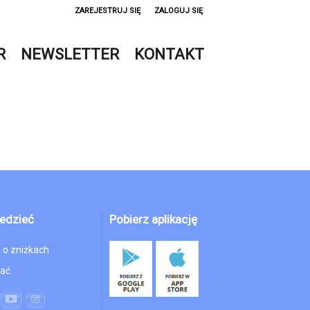
ZAREJESTRUJ SIĘ
ZALOGUJ SIĘ
0
R
NEWSLETTER
KONTAKT
0,00
PLN
14
53
edzieć
Pobierz aplikację
 o zniżkach
hać