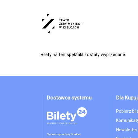
'
Bilety na ten spektakl zostały wyprzedane
Dostawca systemu
Dla Kupu
Pobierz bil
Komunikaty
Newsletter
System sprzedaży Biletów