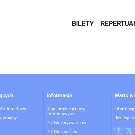
BILETY
REPERTUA
jących
Informacje
Warto wi
et internetowy
Regulamin zakupów
Informacje
internetowych
, zmiany
Jak dojec
Polityka prywatności
Polityka cookies